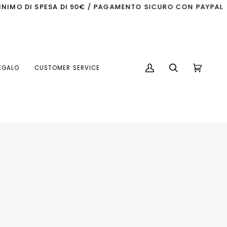
 DI SPESA DI 90€ / PAGAMENTO SICURO CON PAYPAL
SPE
EGALO
CUSTOMER SERVICE
My
Search
Cart
(0)
Account