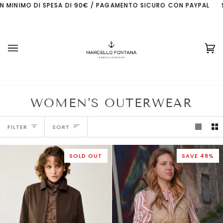
Skip
N MINIMO DI SPESA DI 90€ / PAGAMENTO SICURO CON PAYPAL
SP
to
content
Ca
(0
WOMEN'S OUTERWEAR
SORT
FILTER
SORT
SOLD OUT
SAVE 49%