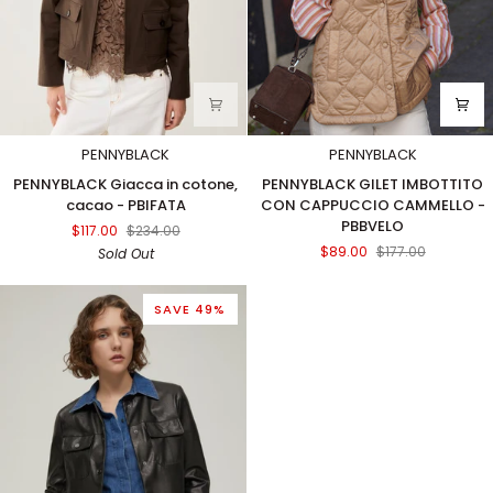
PENNYBLACK
PENNYBLACK
PENNYBLACK
PENNYBLACK
PENNYBLACK Giacca in cotone,
PENNYBLACK GILET IMBOTTITO
Giacca
GILET
cacao - PBIFATA
CON CAPPUCCIO CAMMELLO -
in
IMBOTTITO
PBBVELO
$117.00
$234.00
cotone,
CON
$89.00
$177.00
Sold Out
cacao
CAPPUCCIO
-
CAMMELLO
PBIFATA
-
SAVE 49%
PBBVELO