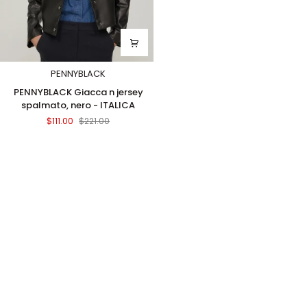
PENNYBLACK
PENNYBLACK
PENNYBLACK Giacca n jersey
Giacca
spalmato, nero - ITALICA
n
$111.00
$221.00
jersey
spalmato,
nero
-
ITALICA