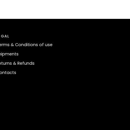
EGAL
erms & Conditions of use
hipments
eturns & Refunds
ontacts