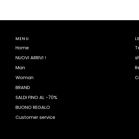
MENU
L
Home
T
NUOVI ARRIVI !
s
Man
R
Woman
C
BRAND
SALDI FINO AL -70%
BUONO REGALO
Customer service