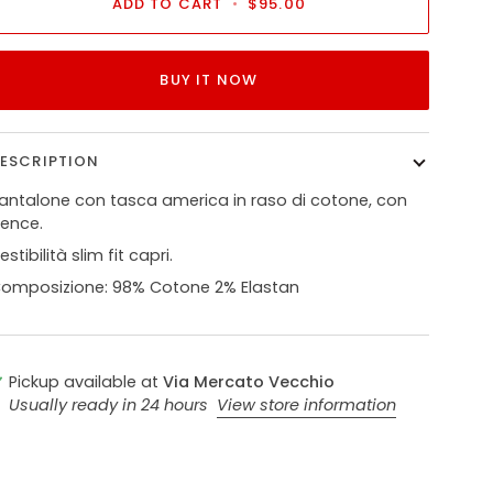
ADD TO CART
•
$95.00
BUY IT NOW
ESCRIPTION
antalone con tasca america in raso di cotone, con
ence.
estibilità slim fit capri.
omposizione: 98% Cotone 2% Elastan
Pickup available at
Via Mercato Vecchio
Usually ready in 24 hours
View store information