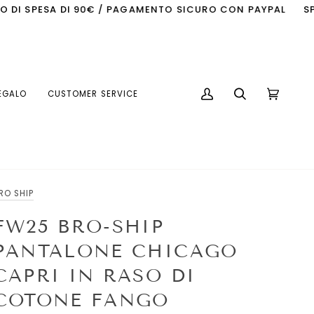
SPESA DI 90€ / PAGAMENTO SICURO CON PAYPAL
SPEDIZIO
EGALO
CUSTOMER SERVICE
My
Search
Cart
(0)
Account
RO SHIP
FW25 BRO-SHIP
PANTALONE CHICAGO
CAPRI IN RASO DI
COTONE FANGO