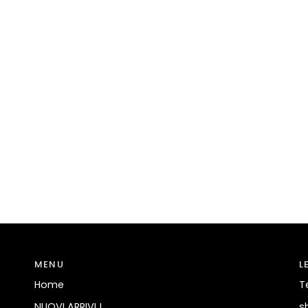
MENU
L
Home
T
NUOVI ARRIVI !
s