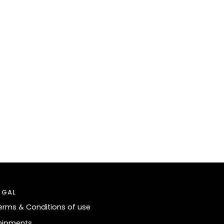
EGAL
erms & Conditions of use
hipments