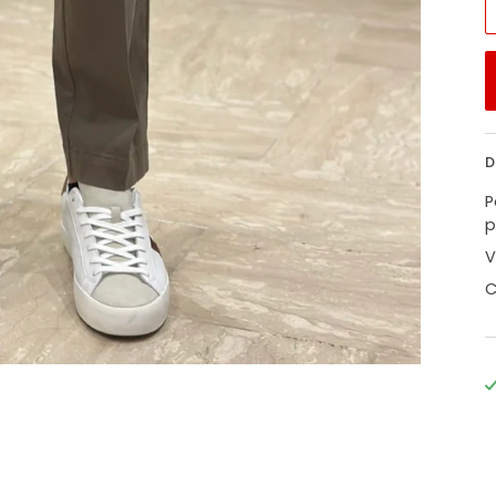
D
P
p
V
C