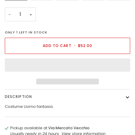
OUT
OUT
OUT
OUT
OR
OR
OR
OR
UNAVAILABLE
UNAVAILABLE
UNAVAILABLE
UNAVAI
−
+
ONLY
1
LEFT IN STOCK
ADD TO CART
•
$52.00
DESCRIPTION
Costume Uomo fantasia.
Pickup available at
Via Mercato Vecchio
Usually ready in 24 hours
View store information