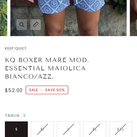
KEEP QUIET
KQ BOXER MARE MOD.
ESSENTIAL MAIOLICA
BIANCO/AZZ.
$52.00
SALE
•
SAVE
50%
TAGLIA
S
VARIANT
VARIANT
VARIANT
VARIAN
S
M
L
XL
XXL
SOLD
SOLD
SOLD
SOLD