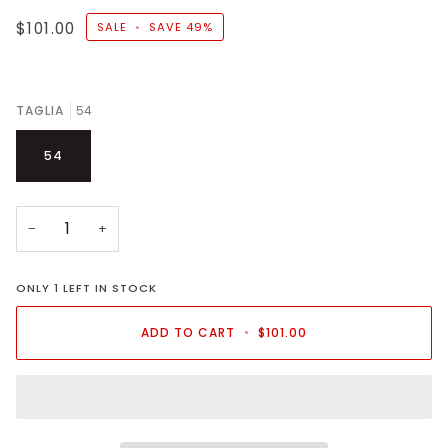
$101.00
SALE
•
SAVE
49%
TAGLIA
54
54
−
+
ONLY
1
LEFT IN STOCK
ADD TO CART
•
$101.00