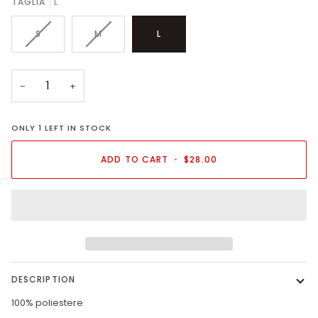
TAGLIA
L
VARIANT
VARIANT
S
M
L
SOLD
SOLD
OUT
OUT
OR
OR
UNAVAILABLE
UNAVAILABLE
−
+
ONLY
1
LEFT IN STOCK
ADD TO CART
•
$28.00
DESCRIPTION
100% poliestere