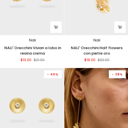
Nali
Nali
NALI'
NALI'
NALI' Orecchini Vivian a lobo in
NALI' Orecchini Half flowers
Orecchini
Orecchini
resina crema
con pietre oro
Vivian
Half
$13.00
$21.00
$19.00
$32.00
a
flowers
lobo
con
in
pietre
- 40%
- 38%
resina
oro
crema