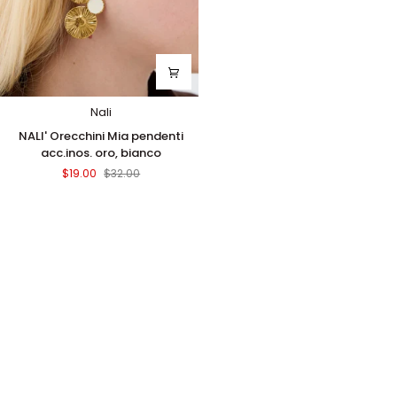
Nali
NALI'
NALI' Orecchini Mia pendenti
Orecchini
acc.inos. oro, bianco
Mia
$19.00
$32.00
pendenti
acc.inos.
oro,
bianco