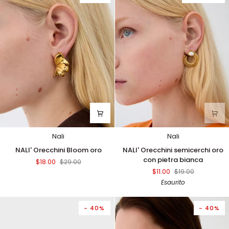
oro
Nali
Nali
NALI'
NALI'
NALI' Orecchini Bloom oro
NALI' Orecchini semicerchi oro
Orecchini
Orecchini
con pietra bianca
$18.00
$29.00
Bloom
semicerchi
$11.00
$19.00
oro
oro
Esaurito
con
pietra
bianca
- 40%
- 40%