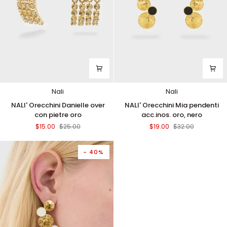
Nali
Nali
NALI'
NALI'
NALI' Orecchini Danielle over
NALI' Orecchini Mia pendenti
Orecchini
Orecchini
con pietre oro
acc.inos. oro, nero
Danielle
Mia
$15.00
$25.00
$19.00
$32.00
over
pendenti
con
acc.inos.
pietre
oro,
- 40%
oro
nero