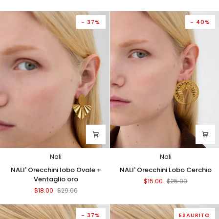
martellati
lobo
con
in
pietra
resina
- 37%
- 40%
arancio
beige
Nali
Nali
NALI'
NALI'
NALI' Orecchini lobo Ovale +
NALI' Orecchini Lobo Cerchio
Orecchini
Orecchini
Ventaglio oro
$15.00
$25.00
lobo
Lobo
$18.00
$29.00
Ovale
Cerchio
+
Ventaglio
- 37%
ESAURITO