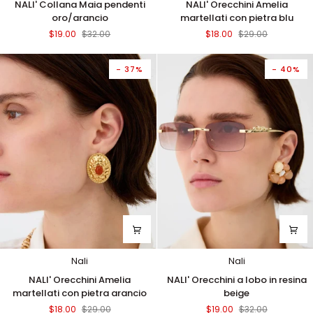
NALI' Collana Maia pendenti
NALI' Orecchini Amelia
Collana
Orecchini
oro/arancio
martellati con pietra blu
Maia
Amelia
$19.00
$32.00
$18.00
$29.00
pendenti
martellati
oro/arancio
con
pietra
- 37%
- 40%
blu
Nali
Nali
NALI'
NALI'
NALI' Orecchini Amelia
NALI' Orecchini a lobo in resina
Orecchini
Orecchini
martellati con pietra arancio
beige
Amelia
a
$18.00
$29.00
$19.00
$32.00