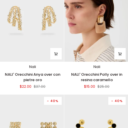
Nali
Nali
NALI'
NALI'
NALI' Orecchini Anya over con
NALI' Orecchini Polly over in
Orecchini
Orecchini
pietre oro
resina caramello
Anya
Polly
$22.00
$37.00
$15.00
$25.00
over
over
con
in
pietre
resina
- 40%
- 40%
oro
caramello