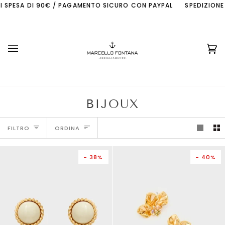
Salta
ESA DI 90€ / PAGAMENTO SICURO CON PAYPAL
SPEDIZIONE GRATI
al
contenuto
Ca
(0
BIJOUX
ORDINA
FILTRO
ORDINA
- 38%
- 40%