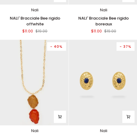
Nali
Nali
NALI'
NALI'
NALI' Bracciale Bee rigido
NALI' Bracciale Bee rigido
Bracciale
Bracciale
offwhite
boreaux
Bee
Bee
$11.00
$19.00
$11.00
$19.00
rigido
rigido
offwhite
boreaux
- 40%
- 37%
Nali
Nali
NALI'
NALI'