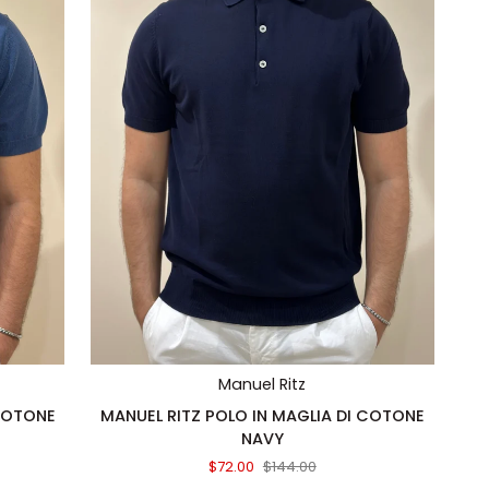
AGGIUNTA RAPIDA
Manuel Ritz
MANUEL
 COTONE
MANUEL RITZ POLO IN MAGLIA DI COTONE
RITZ
NAVY
POLO
$72.00
$144.00
IN