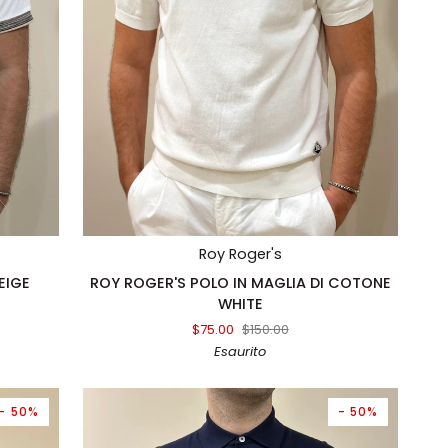
AGGIUNTA RAPIDA
Roy Roger's
ROY
EIGE
ROY ROGER'S POLO IN MAGLIA DI COTONE
ROGER'S
WHITE
POLO
$75.00
$150.00
IN
Esaurito
MAGLIA
DI
COTONE
- 50%
- 50%
WHITE