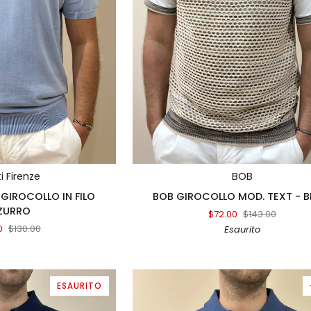
TA RAPIDA
AGGIUNTA RAPIDA
ti Firenze
BOB
BOB
 GIROCOLLO IN FILO
BOB GIROCOLLO MOD. TEXT - B
GIROCOLLO
ZURRO
$72.00
$143.00
MOD.
0
$130.00
Esaurito
TEXT
-
BEIGE
ESAURITO