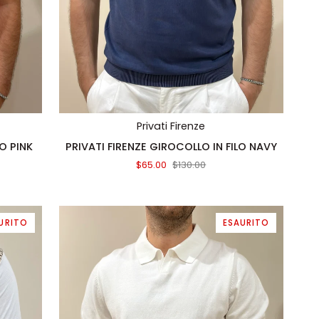
AGGIUNTA RAPIDA
Privati Firenze
PRIVATI
LO PINK
PRIVATI FIRENZE GIROCOLLO IN FILO NAVY
FIRENZE
$65.00
$130.00
GIROCOLLO
IN
FILO
NAVY
URITO
ESAURITO