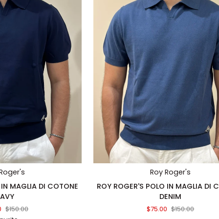
TA RAPIDA
AGGIUNTA RAPIDA
Roger's
Roy Roger's
ROY
 IN MAGLIA DI COTONE
ROY ROGER'S POLO IN MAGLIA DI
ROGER'S
AVY
DENIM
POLO
0
$150.00
$75.00
$150.00
IN