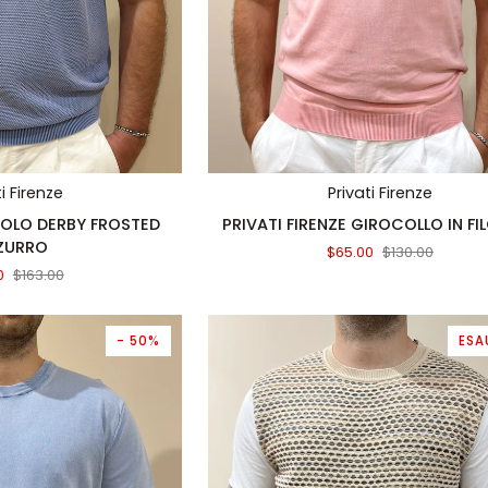
TA RAPIDA
AGGIUNTA RAPIDA
ti Firenze
Privati Firenze
PRIVATI
 POLO DERBY FROSTED
PRIVATI FIRENZE GIROCOLLO IN FI
FIRENZE
ZURRO
$65.00
$130.00
GIROCOLLO
0
$163.00
IN
FILO
PINK
- 50%
ESA