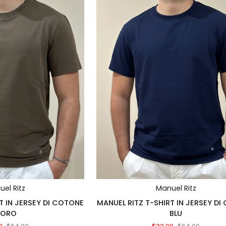
TA RAPIDA
AGGIUNTA RAPIDA
el Ritz
Manuel Ritz
MANUEL
T IN JERSEY DI COTONE
MANUEL RITZ T-SHIRT IN JERSEY D
RITZ
ORO
BLU
T-