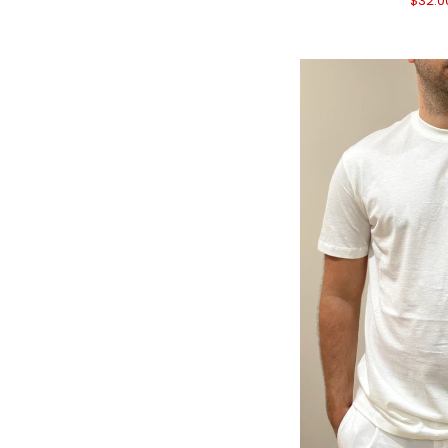
$32.0
SHIRT
IN
JERSEY
DI
COTONE
MORO
AGGIUN