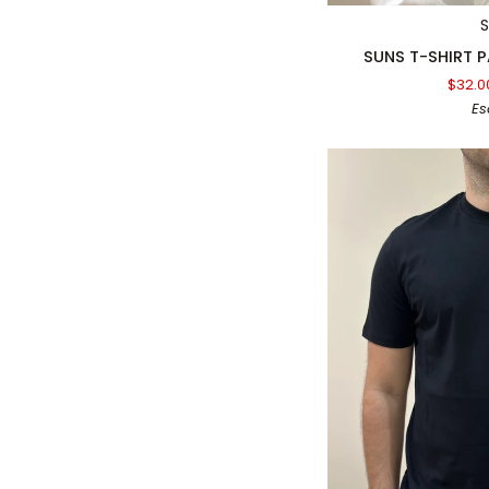
SUNS
SUNS T-SHIRT 
T-
$32.0
SHIRT
Es
PAOLO
BASIC
WHITE