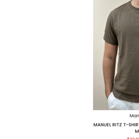
AGGIUN
Manu
MANUEL
MANUEL RITZ T-SHIR
RITZ
M
T-