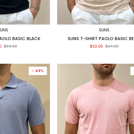
TA RAPIDA
AGGIUNTA RAPIDA
SUNS
SUNS
SUNS
PAOLO BASIC BLACK
SUNS T-SHIRT PAOLO BASIC BE
T-
0
$64.00
$32.00
$64.00
SHIRT
PAOLO
BASIC
BEIGE
- 49%