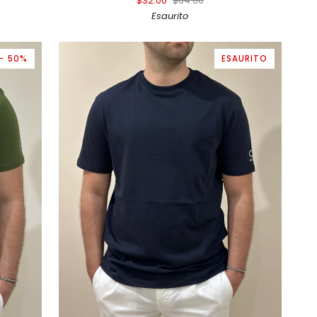
$32.00
$64.00
SHIRT
Esaurito
IN
JERSEY
DI
- 50%
ESAURITO
COTONE
BIANCO
AGGIUNTA RAPIDA