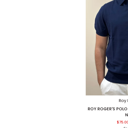
AGGIUN
Roy 
ROY
ROY ROGER'S POLO
ROGER'S
N
POLO
$75.0
IN