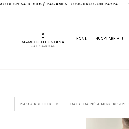
Salta
0€ / PAGAMENTO SICURO CON PAYPAL
SPEDIZIONE GRATIS 
al
contenuto
HOME
NUOVI ARRIVI !
ORDINA
NASCONDI FILTRI
DATA, DA PIÙ A MENO RECENT