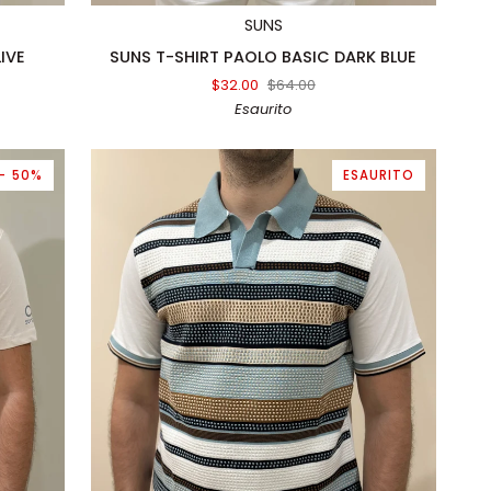
SUNS
SUNS
IVE
SUNS T-SHIRT PAOLO BASIC DARK BLUE
T-
$32.00
$64.00
SHIRT
Esaurito
PAOLO
BASIC
DARK
- 50%
ESAURITO
BLUE