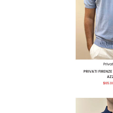
AGGIUN
Priva
PRIVATI
PRIVATI FIRENZE
FIRENZE
AZ
GIROCOLLO
$65.0
IN
FILO
AZZURRO