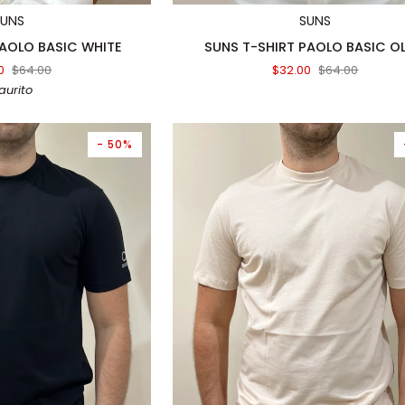
SUNS
SUNS
SUNS
PAOLO BASIC WHITE
SUNS T-SHIRT PAOLO BASIC OL
T-
0
$64.00
$32.00
$64.00
SHIRT
aurito
PAOLO
BASIC
OLIVE
- 50%