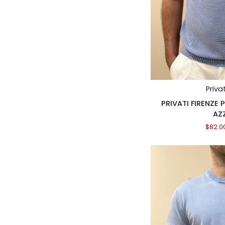
AGGIUN
Priva
PRIVATI
PRIVATI FIRENZE
FIRENZE
AZ
POLO
$82.0
DERBY
FROSTED
AZZURRO