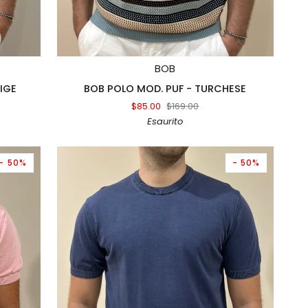
AGGIUNTA RAPIDA
BOB
BOB
IGE
BOB POLO MOD. PUF - TURCHESE
POLO
$85.00
$169.00
MOD.
Esaurito
PUF
-
TURCHESE
- 50%
- 50%