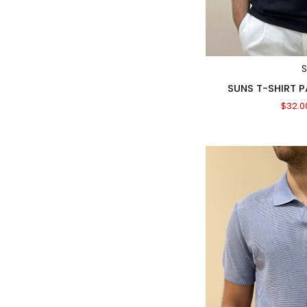
AGGIUN
SUNS
SUNS T-SHIRT 
T-
$32.0
SHIRT
PAOLO
BASIC
BLACK